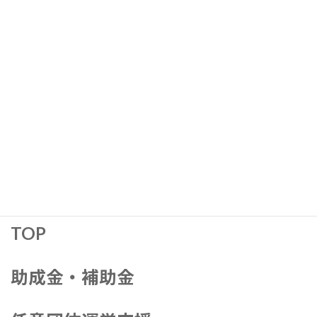
ばらないと思ってましたが違うようです。詳しく教
えてください
まず一般社団法人は公益法人ではありませんし、特に業務
内容に制約があるわけでもありませんが、公益事業を営む
こと自体はもちろん構いません（公益事業を営まなくても
構わない）。ちなみに公益性という点でいえば一般社団法
人とは別に公益社団法人という法人形態があります。しか
し公益法人になるためには、さまざまな優遇措置があるた
め、一層高いレベルでの要件達成が求められます。
TOP
助成金・補助金