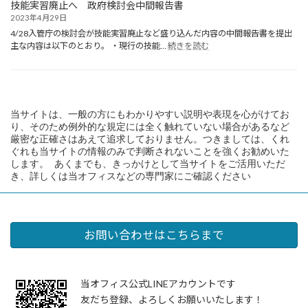
利
金
技能実習廃止へ 政府検討会中間報告書
う
協
屋
ほ
2023年4月29日
就
同
サ
か
業
4/28入管庁の検討会が技能実習廃止など盛り込んだ内容の中間報告書を提出
組
ー
相
:
規
主な内容は以下のとおり。 ・現行の技能…
続きを読む
合
ビ
談
技
則
5/1
ス）
会
能
な
日
ペ
開
実
ど
経
ー
催
習
の
紹
ジ
廃
点
介
当サイトは、一般の方にもわかりやすい説明や表現を心がけてお
を
止
検
記
り、そのため例外的な規定には全く触れていない場合があるなど
新
へ
を
事
厳密な正確さはあえて追求しておりません。つきましては、くれ
た
政
う
ぐれも当サイトの情報のみで判断されないことを強くお勧めいた
に
府
け
します。 あくまでも、きっかけとして当サイトをご活用いただ
開
検
た
き、詳しくは当オフィスなどの専門家にご確認ください
き
討
ま
ま
会
わ
し
中
っ
た
間
て
報
お
お問い合わせはこちらまで
告
り
書
ま
す
当オフィス公式LINEアカウントです
友だち登録、よろしくお願いいたします！