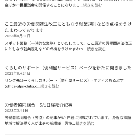
:
金ほか市民相談会を開催することになりまし…
続きを読む
2026
年
4
ここ最近の労働関連法改正にともなう就業規則などの点検をうけ
月
12
たまわっております
日
2023年8月31日
(日
スポット業務（一時的な業務）といたしまして、ここ最近の労働関連法改正
曜
:
にともなう就業規則などの点検をうけたまわっ…
続きを読む
日)
こ
千
こ
葉
最
くらしのサポート（便利屋サービス）ページを新たに開きました
市
近
2023年8月24日
稲
の
毛
リンク先は→くらしのサポート（便利屋サービス） - オフィスあるぷす
労
:
海
(office-alps-chiba.c…
続きを読む
働
く
岸
関
ら
「ぽ
連
し
っ
法
労働者協同組合 5/1日経紹介記事
の
ぽ
改
2023年5月1日
サ
の
正
労働者協同組合（労協）の記事が5/1日経に掲載されています。 身近な課題
ポ
市」
に
:
地域で解決働く人が出身の新組織 労協…
続きを読む
ー
に
と
労
ト
て
も
働
（便
年
な
者